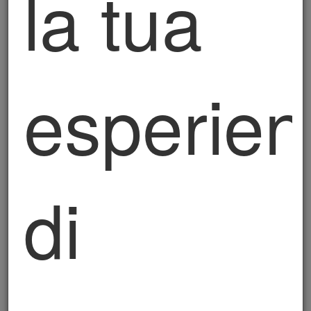
la tua
di misure precontrattuali; b) assolvimento di
eventuali obblighi di legge; c) vendita di prodotti
e/o erogazione di servizi tramite e-commerce.
La base giuridica del trattamento, ai sensi
esperie
dell’art. 6, comma 1, Lettera a), GDPR, è il
consenso che l’interessato ha espresso al
trattamento dei propri dati personali per le finalità
di cui sopra, nonché, sempre ai sensi dell’art. 6,
comma 1, Lettera b), GDPR, è rappresentata
dalla necessità di trattare i dati per l’esecuzione
di
di un contratto di cui l’interessato è parte o per
l’esecuzione di misure precontrattuali adottate su
richiesta dello stesso e, ancora, ai sensi dell’art.
6, comma 1, Lettera c), GDPR, per adempiere
ad un obbligo legale al quale è soggetto il titolare
del trattamento.
Il trattamento è inoltre necessario per il