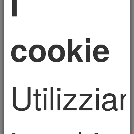
i
Ai sensi dell’art. 13 del Regolamento (UE)
2016/679 (“GDPR”) e della normativa europea e
nazionale, ivi compreso il Decreto Legislativo n.
196/2003, come modificato dal Decreto
cookie
Legislativo n. 101/2018 (di seguito, “Codice
Privacy”) (“Normativa Privacy Applicabile”) il
Titolare del Trattamento dei Dati è il soggetto
indicato all'inizio di questa informativa
1. Dati personali oggetto del
trattamento
Utilizzi
Il Titolare tratterà i Suoi dati personali comuni,
raccolti in occasione e nell’ambito della Sua
richiesta di usufruire dei servizi offerti dal
Titolare del trattamento e, in ogni caso, da Lei
forniti via e-mail o personalmente. Rientrano
nella definizione di dati personali comuni, a titolo
esemplificativo e non esaustivo, nome,