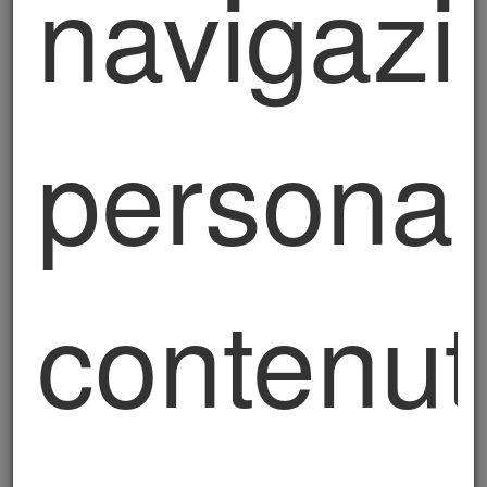
navigazi
perseguimento del legittimo interesse del titolare
del trattamento di rispettare le obbligazioni
contrattuali sottoscritte tra le parti.
La finalità del trattamento è quella di gestire e
processare l’ordine, oltre che alla spedizione
personal
dello stesso, dando così esecuzione al contratto
nonché all’assistenza successiva alla vendita.
3. Natura del conferimento dei dati e
conseguenze dell’eventuale rifiuto
contenut
Il trattamento dei Suoi dati personali, per le
finalità sopra descritte, potrà essere effettuato
soltanto con il suo consenso. Il conferimento dei
Suoi dati personali per le finalità sopra indicate è
facoltativo, ma in difetto non sarà possibile dare
esecuzione al contratto.
4. Modalità del trattamento