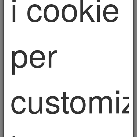
i cookie
cognome, numero di telefono, indirizzo e-mail e,
in generale, i Suoi dati di contatto (“Dati
Comuni”).
2. Finalità e base giuridica del
per
trattamento
I Suoi dati personali saranno trattati nell’ambito
della normale attività del Titolare, sia nella fase
precontrattuale che nella fase di sottoscrizione
ed esecuzione del contratto; saranno trattati per
customiz
le finalità strettamente connesse e strumentali
alla gestione ed esecuzione del rapporto
precontrattuale e/o contrattuale, nonché di
adempimento ad obblighi normativi,
regolamentari, imposti dall’Autorità.
Il trattamento è operato per le seguenti finalità:
a) esecuzione degli adempimenti contrattuali e/o