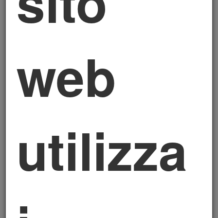
sito
Telefono:
3292087639
web
INFORMATIVA
RELATIVA AL
TRATTAMENTO DEI
utilizza
DATI PERSONALI AI
SENSI DELL’ART. 13
REGOLAMENTO (UE)
2016/679 (GDPR)