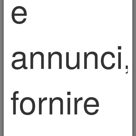
e
Il trattamento dei dati personali avverrà secondo
i principi di correttezza, liceità, trasparenza,
indispensabilità e non eccedenza rispetto alle
finalità per le quali sono raccolti, tramite supporti
annunci,
e strumenti informatici, manuali e/o telematici,
con modalità atte a garantirne la riservatezza e
sicurezza.
La disponibilità, la gestione, l’accesso, la
conservazione e la fruibilità dei dati è garantita
dall’adozione di misure tecniche e organizzative
fornire
per assicurare idonei livelli di sicurezza ai sensi
degli artt. 25 e 32 del GDPR, nonché, in
relazione alle specifiche finalità di trattamento
individuate dalla normativa applicabile.
5. Conservazione dei dati personali
I dati personali saranno conservati solo per il