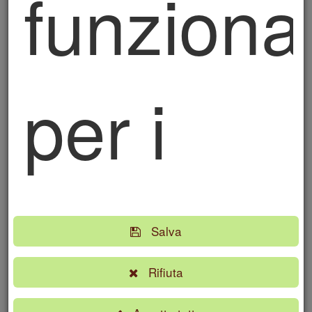
funzional
tempo necessario ai fini per cui sono raccolti,
rispettando il principio di minimizzazione di cui
all’articolo 5, comma 1, lettera c) del GDPR,
nonché in esecuzione degli obblighi di legge cui
è tenuto il Titolare.
per i
In particolare, gli stessi verranno conservati per
tutta la durata del rapporto e, successivamente,
per l’adempimento degli obblighi di legge (ad
esempio, obblighi fiscali) e per gli interessi
legittimi del Titolare.
social
6. Ambito di comunicazione dei dati
personali
Salva
I dati personali non saranno oggetto di
diffusione, fatta salva l’ipotesi in cui la
Rifiuta
comunicazione o diffusione sia richiesta, in
conformità alla legge, da soggetti pubblici per